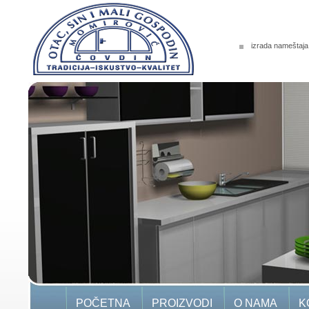
izrada nameštaja
POČETNA
PROIZVODI
O NAMA
K